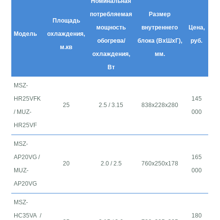
Номинальная
потребляемая
Размер
Площадь
мощность
внутреннего
Цена,
Модель
охлаждения,
обогрева/
блока (ВхШхГ),
руб.
м.кв
охлаждения,
мм.
Вт
MSZ-
HR25VFK
145
25
2.5 / 3.15
838x228x280
/ MUZ-
000
HR25VF
MSZ-
AP20VG /
165
20
2.0
/ 2.5
760x250x178
MUZ-
000
AP20VG
MSZ-
HC35VA /
180