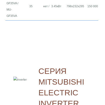
GF35VA /
35
нет /
3.45кВт
798х232х295
150 000
MU-
GF35VA
СЕРИЯ
MITSUBISHI
ELECTRIC
INVERTER