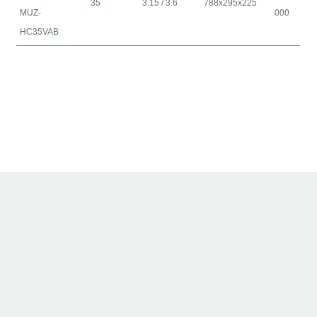
35
3.15 / 3.6
788x295x225
MUZ-
000
HC35VAB
Сплит системы
©
2026
.
Кондиционеры в химках