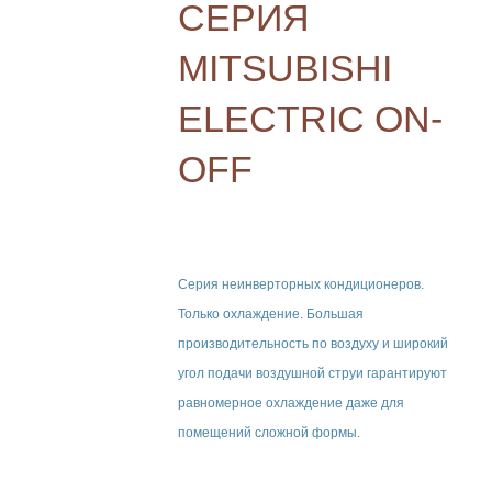
СЕРИЯ
Кондиционеры Mitsubishi Electric
MITSUBISHI
Кондиционеры ROYAL Clima
Кондиционеры Hitachi
ELECTRIC ON-
Кондиционеры Mild
OFF
Канальные кондиционеры
Кассетные кондиционеры
Тепловые насосы Cooper&Hunter
Cерия неинверторных кондиционеров.
Только охлаждение. Большая
Бризеры
производительность по воздуху и широкий
угол подачи воздушной струи гарантируют
СХЕМЫ МОНТАЖА
равномерное охлаждение даже для
помещений сложной формы.
СЕРВИС