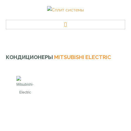
ГЛАВНАЯ
КОНДИЦИОНЕРЫ
MITSUBISHI
ELECTRIC
МОДЕЛИ
Кондиционеры IGC
Кондиционеры Mitsubishi Heavy Industries
Кондиционеры Hisense
Кондиционеры FUNAI
Кондиционеры LG