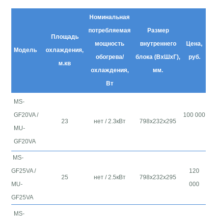
Заправка кондиционеров
Номинальная
потребляемая
Размер
НАШИ РАБОТЫ
Площадь
мощность
внутреннего
Цена,
Модель
охлаждения,
обогрева/
блока (ВхШхГ),
руб.
м.кв
КОНТАКТЫ
охлаждения,
мм.
Вт
MS-
GF20VA /
100 000
23
нет /
2.3кВт
798х232х295
MU-
GF20VA
MS-
GF25VA /
120
25
нет /
2.5кВт
798х232х295
MU-
000
GF25VA
MS-